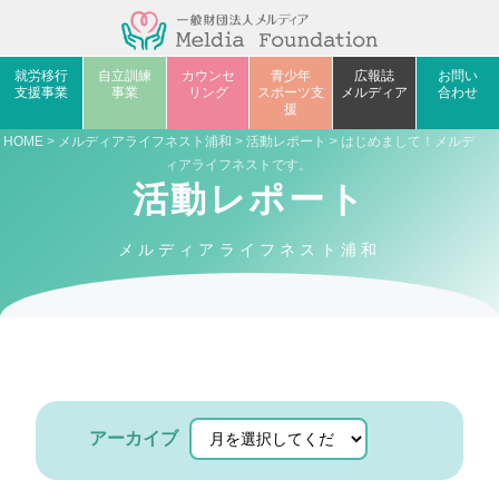
就労移行
自立訓練
カウンセ
青少年
広報誌
お問い
支援事業
事業
リング
スポーツ支
メルディア
合わせ
援
HOME
>
メルディアライフネスト浦和
>
活動レポート
> はじめまして！メルデ
ィアライフネストです。
活動レポート
メルディアライフネスト浦和
アーカイブ