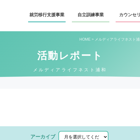
就労移行
支援事業
自立訓練
事業
カウンセ
HOME
>
メルディアライフネスト浦
活動レポート
メルディアライフネスト浦和
アーカイブ