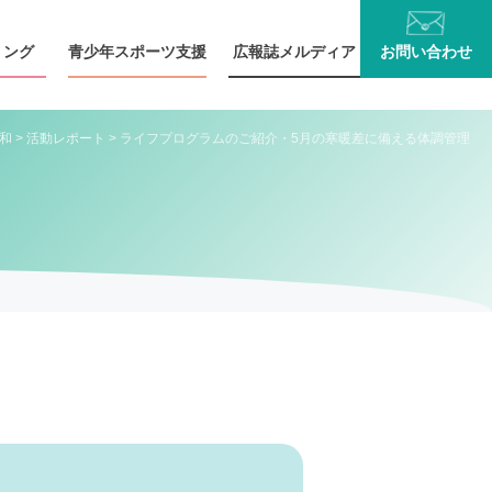
リング
青少年
スポーツ支援
広報誌
メルディア
お問い
合わせ
和
>
活動レポート
> ライフプログラムのご紹介・5月の寒暖差に備える体調管理