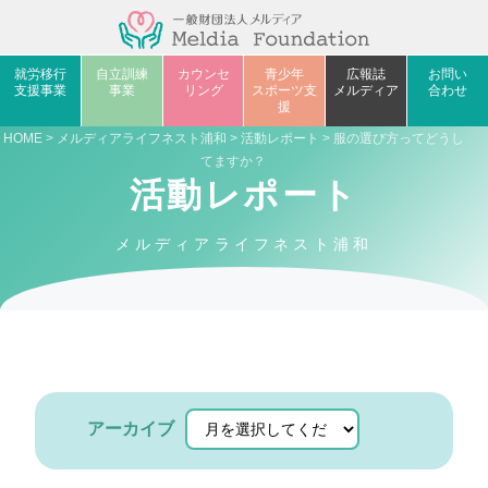
就労移行
自立訓練
カウンセ
青少年
広報誌
お問い
支援事業
事業
リング
スポーツ支
メルディア
合わせ
援
HOME
>
メルディアライフネスト浦和
>
活動レポート
> 服の選び方ってどうし
てますか？
活動レポート
メルディアライフネスト浦和
アーカイブ