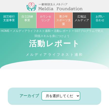
就労移行
自立訓練
カウンセ
青少年
広報誌
お問い
支援事業
事業
リング
スポーツ支
メルディア
合わせ
援
HOME
>
メルディアライフネスト浦和
>
活動レポート
> SSTプログラムで対人
関係スキルを身につけよう
活動レポート
メルディアライフネスト浦和
アーカイブ