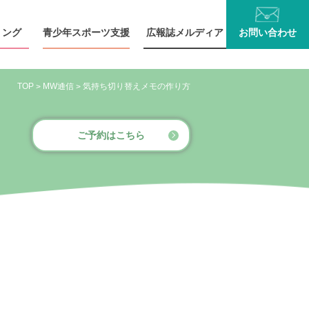
リング
青少年
スポーツ支援
広報誌
メルディア
お問い
合わせ
TOP
MW通信
気持ち切り替えメモの作り方
>
>
ご予約はこちら