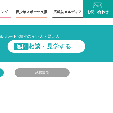
リング
青少年
スポーツ支援
広報誌
メルディア
お問い
合わせ
動レポート
>
相性の良い人・悪い人
相談・見学する
無料
就職事例