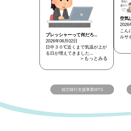
空気は
202
こん
プレッシャーって何だろ...
ルサポ
2026年06月02日
日中３０℃近くまで気温が上が
る日が増えてきました...
＞もっとみる
就労移行支援事業MTS