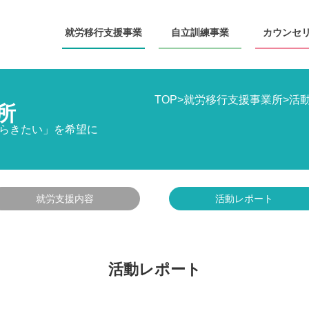
就労移行
支援事業
自立訓練
事業
カウンセ
TOP
>
就労移行支援事業所
>
活
所
らきたい」を希望に
就労支援内容
活動レポート
活動レポート