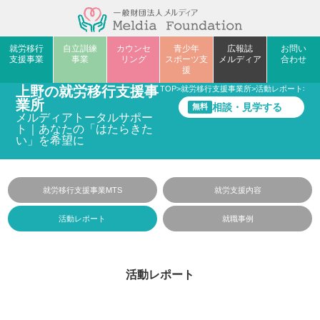
就労移行
自立訓練
カウンセ
青少年
広報誌
お問い
支援事業
事業
リング
スポーツ支
メルディア
合わせ
援
上野の就労移行支援事
TOP
>
就労移行支援事業所
>
活動レポート
>
ほ
業所
相談・見学する
無料
メルディアトータルサポー
ト｜あなたの「はたらきた
い」を希望に
就労移行支援事業MTS
就労支援内容
活動レポート
就職事例
活動レポート