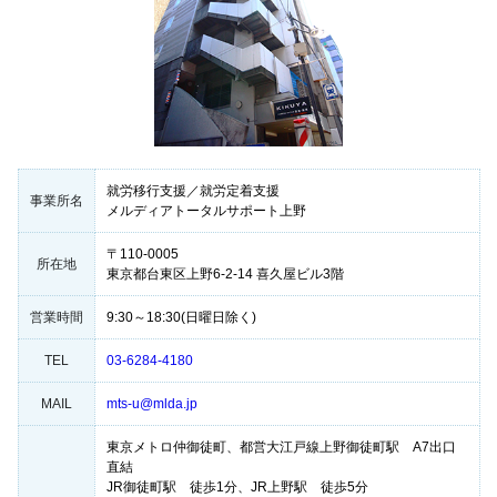
就労移行支援／就労定着支援
事業所名
メルディアトータルサポート上野
〒110-0005
所在地
東京都台東区上野6-2-14 喜久屋ビル3階
営業時間
9:30～18:30(日曜日除く)
TEL
03-6284-4180
MAIL
mts-u@mlda.jp
東京メトロ仲御徒町、都営大江戸線上野御徒町駅 A7出口
直結
JR御徒町駅 徒歩1分、JR上野駅 徒歩5分