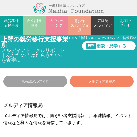
就労移行
自立訓練
カウンセ
青少年
広報誌
お問い
支援事業
事業
リング
スポーツ支
メルディア
合わせ
援
上野の就労移行支援事業
TOP
>
広報誌メルディア
>
メルディア情報局
>
c
所
相談・見学する
無料
メルディアトータルサポート
｜あなたの「はたらきたい」
を希望に
広報誌メルディア
メルディア情報局
メルディア情報局
メルディア情報局では、障がい者支援情報、広報誌情報、イベント
情報など様々な情報を発信していきます。