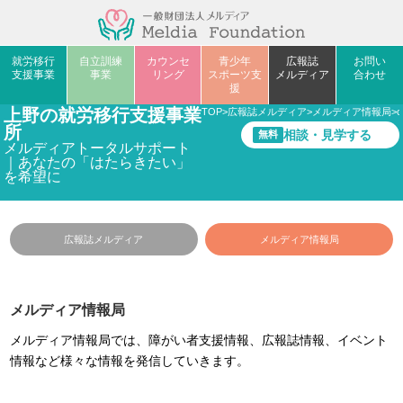
就労移行
自立訓練
カウンセ
青少年
広報誌
お問い
支援事業
事業
リング
スポーツ支
メルディア
合わせ
援
上野の就労移行支援事業
TOP
>
広報誌メルディア
>
メルディア情報局
>
c
所
相談・見学する
無料
メルディアトータルサポート
｜あなたの「はたらきたい」
を希望に
広報誌メルディア
メルディア情報局
メルディア情報局
メルディア情報局では、障がい者支援情報、広報誌情報、イベント
情報など様々な情報を発信していきます。