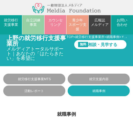
就労移行
自立訓練
カウンセ
青少年
広報誌
お問い
支援事業
事業
リング
スポーツ支
メルディア
合わせ
援
上野の就労移行支援事
TOP
>
就労移行支援事業所
>
就職事例
>
Ｙ.Ａさ
業所
相談・見学する
無料
メルディアトータルサポー
ト｜あなたの「はたらきた
い」を希望に
就労移行支援事業MTS
就労支援内容
活動レポート
就職事例
就職事例