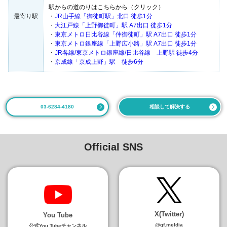
駅からの道のりはこちらから（クリック）
最寄り駅
・
JR山手線「御徒町駅」北口 徒歩1分
・
大江戸線「上野御徒町」駅 A7出口 徒歩1分
・
東京メトロ日比谷線「仲御徒町」駅 A7出口 徒歩1分
・
東京メトロ銀座線「上野広小路」駅 A7出口 徒歩1分
・
JR各線/東京メトロ銀座線/日比谷線 上野駅 徒歩4分
・
京成線「京成上野」駅 徒歩6分
03-6284-4180
相談して解決する
Official SNS
X(Twitter)
You Tube
@gf.meldia
公式You Tubeチャンネル