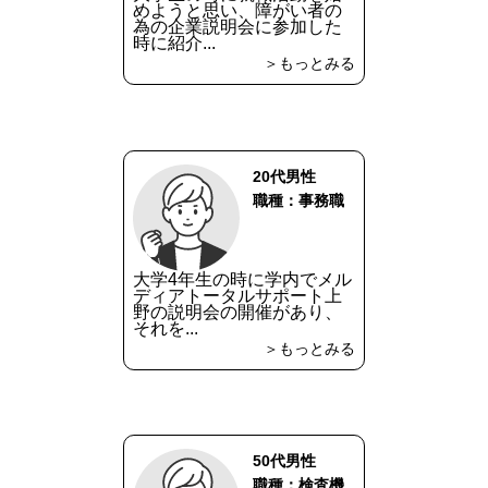
めようと思い、障がい者の
為の企業説明会に参加した
時に紹介...
＞もっとみる
20代男性
職種：事務職
大学4年生の時に学内でメル
ディアトータルサポート上
野の説明会の開催があり、
それを...
＞もっとみる
50代男性
職種：検査機