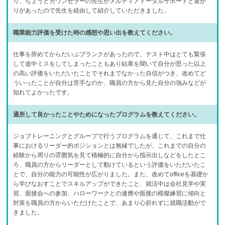
り、ちょうどカウンセラーの先生がメルディアトータルサポートと繋が
りがあったので先生を経由して紹介していただきました。
職業能力評価を受けた時の感想や思い出を教えてください。
仕事を辞めてからだいぶブランクがあったので、テスト中はとても緊張
して途中ミスをしてしまったこともあり結果を聞いて自分が思った以上
の高い評価をいただいたことでそれまでなかった自信がつき、改めてど
ういったことが自分は苦手なのか、職員の方から見た自分の強みなどが
知れてよかったです。
通所して良かったことやためになったプログラムを教えてください。
ジョブトレーニングとグループで行うプログラムを通じて、これまで仕
事におけるリーダー的ポジションとは無縁でしたが、これまでの自分の
経験から周りの雰囲気を見て積極的に自分から指示出しなどをしたとこ
ろ、職員の方からリーダーとして動けているという評価をいただいたこ
とで、自分の能力の可能性が広がりました。また、改めてofficeを基礎か
ら学びなおすことでスキルアップができたこと、就活中は会社見学や実
習、面接会への参加、ハローワークとの連携や面接の模擬練習に傾向と
対策を職員の方からいただけたことで、あまり心折れずに就職活動がで
きました。