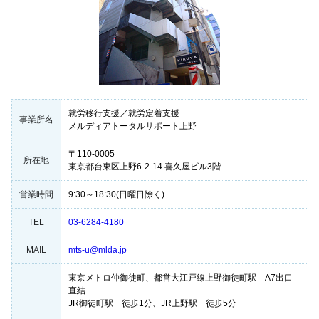
就労移行支援／就労定着支援
事業所名
メルディアトータルサポート上野
〒110-0005
所在地
東京都台東区上野6-2-14 喜久屋ビル3階
営業時間
9:30～18:30(日曜日除く)
TEL
03-6284-4180
MAIL
mts-u@mlda.jp
東京メトロ仲御徒町、都営大江戸線上野御徒町駅 A7出口
直結
JR御徒町駅 徒歩1分、JR上野駅 徒歩5分