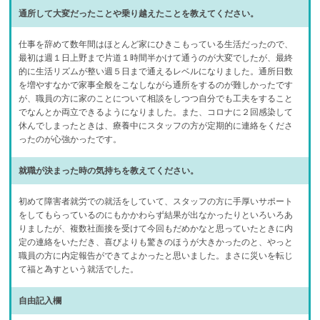
通所して大変だったことや乗り越えたことを教えてください。
仕事を辞めて数年間はほとんど家にひきこもっている生活だったので、
最初は週１日上野まで片道１時間半かけて通うのが大変でしたが、最終
的に生活リズムが整い週５日まで通えるレベルになりました。通所日数
を増やすなかで家事全般をこなしながら通所をするのが難しかったです
が、職員の方に家のことについて相談をしつつ自分でも工夫をすること
でなんとか両立できるようになりました。また、コロナに２回感染して
休んでしまったときは、療養中にスタッフの方が定期的に連絡をくださ
ったのが心強かったです。
就職が決まった時の気持ちを教えてください。
初めて障害者就労での就活をしていて、スタッフの方に手厚いサポート
をしてもらっているのにもかかわらず結果が出なかったりといろいろあ
りましたが、複数社面接を受けて今回もだめかなと思っていたときに内
定の連絡をいただき、喜びよりも驚きのほうが大きかったのと、やっと
職員の方に内定報告ができてよかったと思いました。まさに災いを転じ
て福と為すという就活でした。
自由記入欄