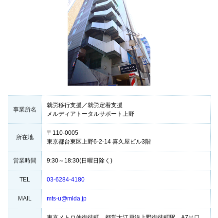
就労移行支援／就労定着支援
事業所名
メルディアトータルサポート上野
〒110-0005
所在地
東京都台東区上野6-2-14 喜久屋ビル3階
営業時間
9:30～18:30(日曜日除く)
TEL
03-6284-4180
MAIL
mts-u@mlda.jp
東京メトロ仲御徒町、都営大江戸線上野御徒町駅 A7出口