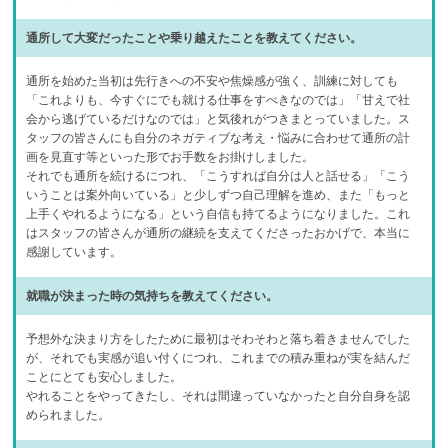
通所して大変だったことや乗り越えたことを教えてください。
通所を始めた当初は先行きへの不安や焦燥感が強く、訓練に対しても
「これよりも、今すぐにでも就ける仕事をすべきなのでは」「甘えで社
会から逃げているだけなのでは」と気後れがつきまとっていました。ス
タッフの皆さんにも自分のネガティブな考え・悩みに合わせて通所の計
画を見直す等といった形でお手数をお掛けしました。
それでも通所を続けるにつれ、「こうすれば自分は人と話せる」「こう
いうことは案外向いている」と少しずつ自己理解を進め、また「もっと
上手くやれるようになる」という自信も持てるようになりました。これ
はスタッフの皆さんが通所の継続を支えてくださったおかげで、本当に
感謝しています。
就職が決まった時の気持ちを教えてください。
予想外な決まり方をしたために最初はそわそわと落ち着きませんでした
が、それでも実感が追い付くにつれ、これまでの積み重ねが実を結んだ
ことにとても安心しました。
やれることをやってきたし、それは間違っていなかったと自分自身を認
められました。