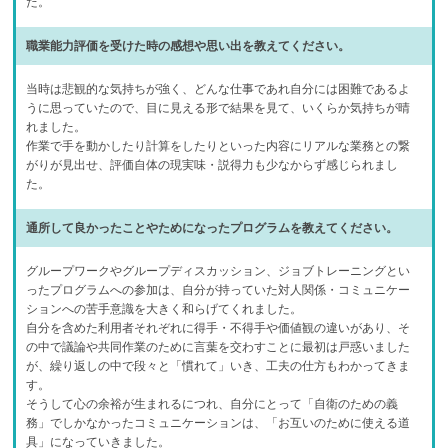
た。
職業能力評価を受けた時の感想や思い出を教えてください。
当時は悲観的な気持ちが強く、どんな仕事であれ自分には困難であるよ
うに思っていたので、目に見える形で結果を見て、いくらか気持ちが晴
れました。
作業で手を動かしたり計算をしたりといった内容にリアルな業務との繋
がりが見出せ、評価自体の現実味・説得力も少なからず感じられまし
た。
通所して良かったことやためになったプログラムを教えてください。
グループワークやグループディスカッション、ジョブトレーニングとい
ったプログラムへの参加は、自分が持っていた対人関係・コミュニケー
ションへの苦手意識を大きく和らげてくれました。
自分を含めた利用者それぞれに得手・不得手や価値観の違いがあり、そ
の中で議論や共同作業のために言葉を交わすことに最初は戸惑いました
が、繰り返しの中で段々と「慣れて」いき、工夫の仕方もわかってきま
す。
そうして心の余裕が生まれるにつれ、自分にとって「自衛のための義
務」でしかなかったコミュニケーションは、「お互いのために使える道
具」になっていきました。