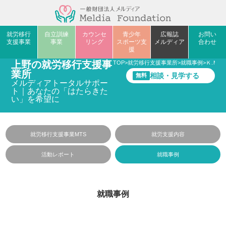
就労移行
自立訓練
カウンセ
青少年
広報誌
お問い
支援事業
事業
リング
スポーツ支
メルディア
合わせ
援
上野の就労移行支援事
TOP
>
就労移行支援事業所
>
就職事例
>
Ｋ.Ｍさ
業所
相談・見学する
無料
メルディアトータルサポー
ト｜あなたの「はたらきた
い」を希望に
就労移行支援事業MTS
就労支援内容
活動レポート
就職事例
就職事例