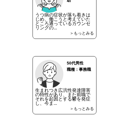
助
うつ病の症状が落ち着きは
じめ、働こうと考えていた
ところ通っているカウンセ
リングの...
＞もっとみる
50代男性
職種：事務職
生まれつき広汎性発達障害
の特性があり、また前職で
それを起因とする鬱を発症
し、今ま...
＞もっとみる