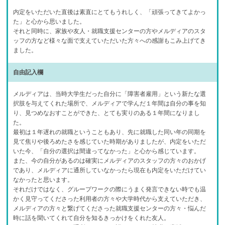
内定をいただいた直後は素直にとてもうれしく、「頑張ってきてよかっ
た」と心から思いました。
それと同時に、家族や友人・就職支援センターの方やメルディアのスタ
ッフの方など様々な面で支えていただいた方々への感謝もこみ上げてき
ました。
自由記入欄
メルディアは、当時大学生だった自分に「障害者雇用」という新たな選
択肢を与えてくれた場所で、メルディアで学んだ１年間は自分の事を知
り、見つめなおすことができた、とても実りのある１年間になりまし
た。
最初は１年遅れの就職ということもあり、先に就職した同い年の同期を
見て焦りや後ろめたさを感じていた時期がありましたが、内定をいただ
いた今、「自分の選択は間違ってなかった」と心から感じています。
また、今の自分があるのは確実にメルディアのスタッフの方々のおかげ
であり、メルディアに通所していなかったら現在も内定をいただけてい
なかったと思います。
それだけではなく、グループワークの際にうまく発言できない時でも温
かく見守ってくださった利用者の方々や大学時代から支えていただき、
メルディアの方々と繋げてくださった就職支援センターの方々・悩んだ
時に話を聞いてくれて自分を知るきっかけをくれた友人。