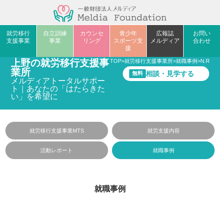
就労移行
自立訓練
カウンセ
青少年
広報誌
お問い
支援事業
事業
リング
スポーツ支
メルディア
合わせ
援
上野の就労移行支援事
TOP
>
就労移行支援事業所
>
就職事例
>
N.Rさ
業所
相談・見学する
無料
メルディアトータルサポー
ト｜あなたの「はたらきた
い」を希望に
就労移行支援事業MTS
就労支援内容
活動レポート
就職事例
就職事例