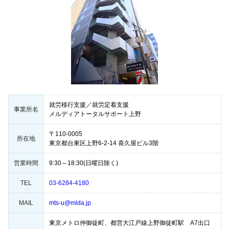
就労移行支援／就労定着支援
事業所名
メルディアトータルサポート上野
〒110-0005
所在地
東京都台東区上野6-2-14 喜久屋ビル3階
営業時間
9:30～18:30(日曜日除く)
TEL
03-6284-4180
MAIL
mts-u@mlda.jp
東京メトロ仲御徒町、都営大江戸線上野御徒町駅 A7出口