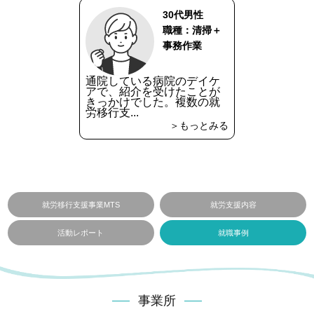
30代男性
職種：清掃＋
事務作業
通院している病院のデイケ
アで、紹介を受けたことが
きっかけでした。複数の就
労移行支...
＞もっとみる
就労移行支援事業MTS
就労支援内容
活動レポート
就職事例
事業所