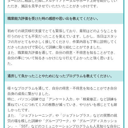
ターの方に相談した際にメルディアトータルサポート上野を紹介してい
ただき、施設を見学させていただいたことがきっかけです。
職業能力評価を受けた時の感想や思い出を教えてください。
初めての就労移行支援でとても緊張しており、最初はどのようなことを
行うのかとても不安だったことを覚えています。しかし、当日はスタッ
フの方がとてもやさしく接してくださり、作業内容も丁寧に説明してく
ださったおかげで安心して訓練に取り組むことができました。
また、職業能力評価を通して、自分の得意・不得意を知ることができ、
自分の事について知るきっかけになり行えてよかったと強く思いまし
た。
通所して良かったことやためになったプログラムを教えてください。
様々なプログラムを通して、自分の得意・不得意を知ることができ自分
自身の成長に繋がりました。
特に、パソコン訓練では「アンケート入力」や「検索修正」など訓練を
重ねていくにつれてミスの枚数が減っていき、やりがいを感じとても嬉
しかったです。
また、「ジョブトレーニング」や「ジョブトレプラス」などの実際の就
労の場を模した訓練や「グループワーク」や「グループディスカッショ
ン」・「SST」などのコミュニケーションプログラムも人見知りな自分に