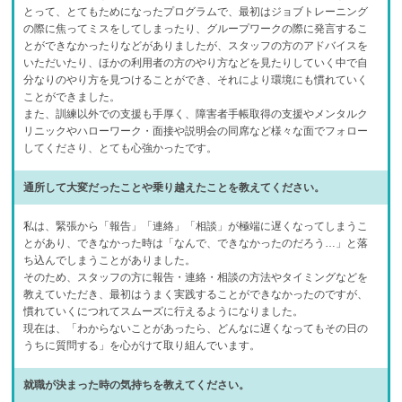
とって、とてもためになったプログラムで、最初はジョブトレーニング
の際に焦ってミスをしてしまったり、グループワークの際に発言するこ
とができなかったりなどがありましたが、スタッフの方のアドバイスを
いただいたり、ほかの利用者の方のやり方などを見たりしていく中で自
分なりのやり方を見つけることができ、それにより環境にも慣れていく
ことができました。
また、訓練以外での支援も手厚く、障害者手帳取得の支援やメンタルク
リニックやハローワーク・面接や説明会の同席など様々な面でフォロー
してくださり、とても心強かったです。
通所して大変だったことや乗り越えたことを教えてください。
私は、緊張から「報告」「連絡」「相談」が極端に遅くなってしまうこ
とがあり、できなかった時は「なんで、できなかったのだろう…」と落
ち込んでしまうことがありました。
そのため、スタッフの方に報告・連絡・相談の方法やタイミングなどを
教えていただき、最初はうまく実践することができなかったのですが、
慣れていくにつれてスムーズに行えるようになりました。
現在は、「わからないことがあったら、どんなに遅くなってもその日の
うちに質問する」を心がけて取り組んでいます。
就職が決まった時の気持ちを教えてください。