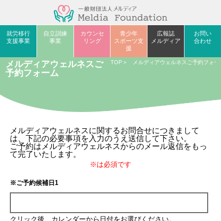
就労移行
自立訓練
カウンセ
青少年
広報誌
お問い
支援事業
事業
リング
スポーツ支
メルディア
合わせ
援
メルディアウェルネスご
TOP
>
メルディアウェルネスご予約フォー
予約フォーム
メルディアウェルネスに関するお問合せにつきまして
は、下記の必要事項を入力のうえ送信して下さい。
ご予約はメルディアウェルネスからのメール返信をもっ
て完了いたします。
※は必須です
※ご予約候補日1
クリック後、カレンダーから日付をお選びください。