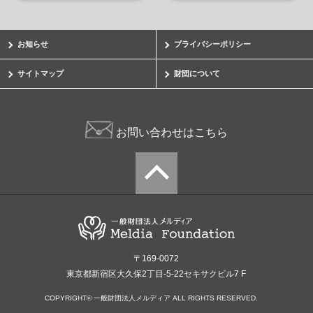
一般財団法人メルディア
〒169-0072 東京都新宿区大久保2丁目-5-22セキサクビル7F
TEL:03-6302-1871 FAX:03-3208-5236
お知らせ
プライバシーポリシー
Mail:org@mlda.jp
サイトマップ
財団について
お問い合わせはこちら
〒169-0072
東京都新宿区大久保2丁目-5-22セキサクビル7 F
COPYRIGHT© 一般財団法人メルディア ALL RIGHTS RESERVED.