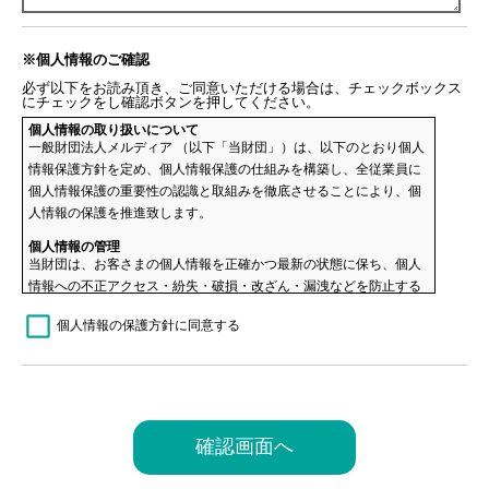
※個人情報のご確認
必ず以下をお読み頂き、ご同意いただける場合は、チェックボックス
にチェックをし確認ボタンを押してください。
個人情報の取り扱いについて
一般財団法人メルディア （以下「当財団」）は、以下のとおり個人
情報保護方針を定め、個人情報保護の仕組みを構築し、全従業員に
個人情報保護の重要性の認識と取組みを徹底させることにより、個
人情報の保護を推進致します。
個人情報の管理
当財団は、お客さまの個人情報を正確かつ最新の状態に保ち、個人
情報への不正アクセス・紛失・破損・改ざん・漏洩などを防止する
ため、セキュリティシステムの維持・管理体制の整備・社員教育の
個人情報の保護方針に同意する
徹底等の必要な措置を講じ、安全対策を実施し個人情報の厳重な管
理を行ないます。
個人情報の利用目的
お客さまからお預かりした個人情報は、当財団からのご連絡や業務
のご案内やご質問に対する回答として、電子メールや資料のご送付
に利用いたします。
個人情報の第三者への開示・提供の禁止