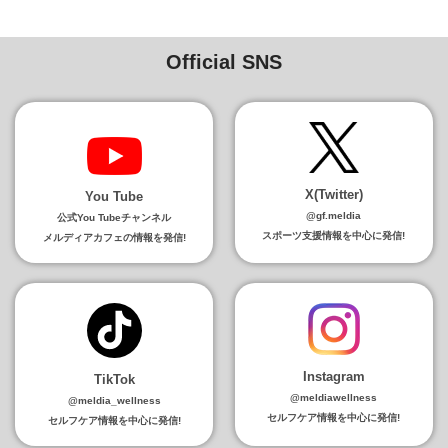
当財団は、お客さまよりお預かりした個人情報を適切に管理し、次
のいずれかに該当する場合を除き、個人情報を第三者に開示いたし
ません。
Official SNS
• お客さまの同意がある場合
• お客さまが希望されるサービスを行なうために当財団が業務を委託
する業者に対して開示する場合
• 法令に基づき開示することが必要である場合
個人情報の安全対策
当財団は、個人情報の正確性及び安全性確保のために、セキュリテ
X(Twitter)
ィに万全の対策を講じています。
You Tube
@gf.meldia
公式You Tubeチャンネル
ご本人の照会
スポーツ支援情報を中心に発信!
メルディアカフェの情報を発信!
お客さまがご本人の個人情報の照会・修正・削除などをご希望され
る場合には、ご本人であることを確認の上、対応させていただきま
す。
法令、規範の遵守と見直し
当財団は、保有する個人情報に関して適用される日本の法令、その
他規範を遵守するとともに、本ポリシーの内容を適宜見直し、その
改善に努めます。
Instagram
TikTok
@meldiawellness
お問い合せ
@meldia_wellness
当財団の個人情報の取扱に関するお問い合せは下記までご連絡くだ
セルフケア情報を中心に発信!
セルフケア情報を中心に発信!
さい。