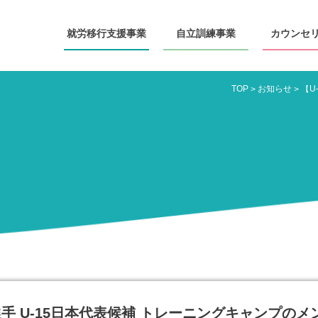
就労移行
支援事業
自立訓練
事業
カウンセ
TOP
お知らせ
>
>
選手 U-15日本代表候補 トレーニングキャンプの