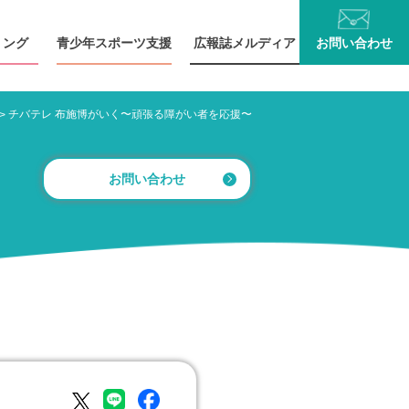
リング
青少年
スポーツ支援
広報誌
メルディア
お問い
合わせ
チバテレ 布施博がいく〜頑張る障がい者を応援〜
>
お問い合わせ