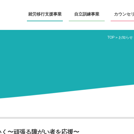
就労移行
支援事業
自立訓練
事業
カウンセ
TOP
お知らせ
>
いく〜頑張る障がい者を応援〜