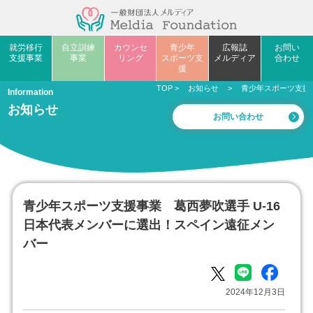
就労移行
自立訓練
カウンセ
青少年
広報誌
お問い
支援事業
事業
リング
スポーツ支
メルディア
合わせ
援
TOP
>
お知らせ
>
青少年スポーツ支援
Information
お知らせ
お問い合わせ
青少年スポーツ支援事業 葛西夢吹選手 U-16
日本代表メンバーに選出！スペイン遠征メン
バー
2024年12月3日