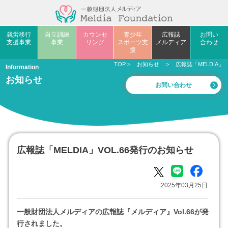
就労移行
自立訓練
カウンセ
青少年
広報誌
お問い
支援事業
事業
リング
スポーツ支
メルディア
合わせ
援
TOP
>
お知らせ
>
広報誌「MELDIA」V
Information
お知らせ
お問い合わせ
広報誌「MELDIA」VOL.66発行のお知らせ
2025年03月25日
一般財団法人メルディアの広報誌『メルディア』Vol.66が発
行されました。