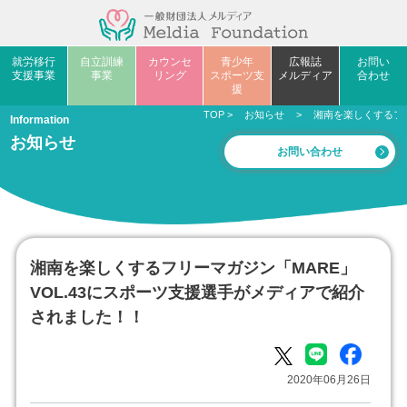
就労移行
自立訓練
カウンセ
青少年
広報誌
お問い
支援事業
事業
リング
スポーツ支
メルディア
合わせ
援
TOP
>
お知らせ
>
湘南を楽しくするフリ
Information
お知らせ
お問い合わせ
湘南を楽しくするフリーマガジン「MARE」
VOL.43にスポーツ支援選手がメディアで紹介
されました！！
2020年06月26日