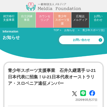
就労移行
自立訓練
カウンセ
青少年
広報誌
お問い
支援事業
事業
リング
スポーツ支
メルディア
合わせ
援
TOP
>
お知らせ
>
青少年スポーツ支援事
Information
お知らせ
お問い合わせ
青少年スポーツ支援事業 石井久継選手 U-21
日本代表に招集！U-21日本代表オーストラリ
ア・スロベニア遠征メンバー
2026年05月27日