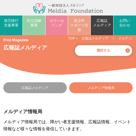
就労移行
自立訓練
カウンセ
青少年
広報誌
お問い
支援事業
事業
リング
スポーツ支
メルディア
合わせ
援
TOP
>
広報誌メルディア
>
メルディア
Free Magazine
広報誌メルディア
購読する
広報誌メルディア
メルディア情報局
メルディア情報局
メルディア情報局では、障がい者支援情報、広報誌情報、イベント
情報など様々な情報を発信していきます。