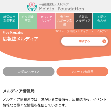
就労移行
自立訓練
カウンセ
青少年
広報誌
お問い
支援事業
事業
リング
スポーツ支
メルディア
合わせ
援
TOP
>
広報誌メルディア
>
メルディア
Free Magazine
広報誌メルディア
購読する
広報誌メルディア
メルディア情報局
メルディア情報局
メルディア情報局では、障がい者支援情報、広報誌情報、イベント
情報など様々な情報を発信していきます。