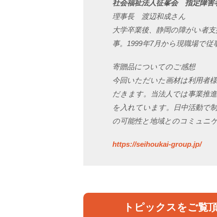
社会福祉法人征峯会 指定障害
理事長 渡辺和成さん
大学卒業後、静岡の障がい者支
事。1999年7月から現職場で従
寄贈品についてのご感想
今回いただいた画材は利用者
だきます。当法人では事業推
を入れています。日中活動で
の可能性と地域とのコミュニ
https://seihoukai-group.jp/
トピックスをご覧