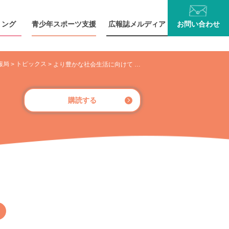
リング
青少年
スポーツ支援
広報誌
メルディア
お問い
合わせ
報局
トピックス
>
>
より豊かな社会生活に向けて 画材セットを寄贈（一般財団法人メルディア 代表理事 小池 信三）
購読する