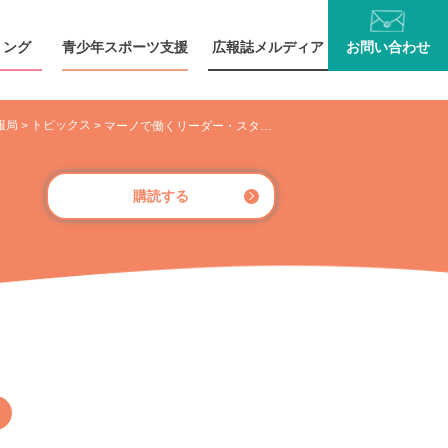
リング
青少年
スポーツ支援
広報誌
メルディア
お問い
合わせ
報局
トピックス
>
>
マーノで働くリーダー・スタッフを直撃 マルエツでは“ノーマライゼーション社会の実現”をめざしています！！
購読する