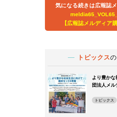
気になる続きは広報誌メ
meldia65_VOL65_
【広報誌メルディア
トピックス
の
より豊かな
団法人メル
トピックス