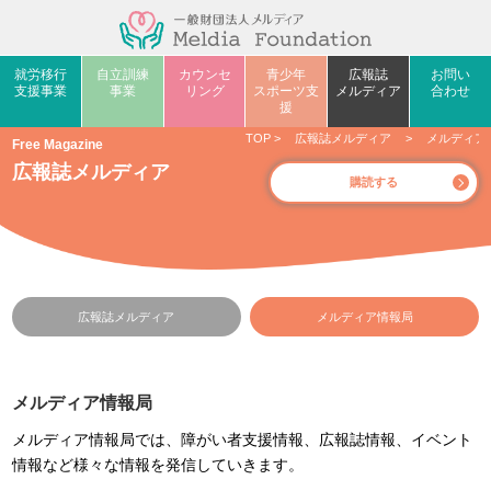
就労移行
自立訓練
カウンセ
青少年
広報誌
お問い
支援事業
事業
リング
スポーツ支
メルディア
合わせ
援
TOP
>
広報誌メルディア
>
メルディア
Free Magazine
広報誌メルディア
購読する
広報誌メルディア
メルディア情報局
メルディア情報局
メルディア情報局では、障がい者支援情報、広報誌情報、イベント
情報など様々な情報を発信していきます。