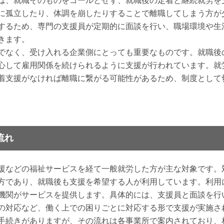
は、就職そのものをゴールとせず、就職後の定着と継続就労を
に孤立したり、体調を崩したりすることで離職してしまう方が
するため、専門の支援員が定期的に面談を行い、職場環境や生
きます。
でなく、受け入れる企業側にとっても重要なものです。就職後
心して雇用関係を続けられるように支援が行われています。就
着支援がなければ離職に繋がる可能性があるため、制度として
流れ
援などの福祉サービスを経て一般就労した方が主な対象です。
方であり、就職後も支援を希望する人が利用しています。利用
機関がサービスを提供します。具体的には、支援員と面談を行
の対応など、働く上での困りごとに対応する形で支援が実施さ
手続きがありますが、その流れは各事業所で案内されており、