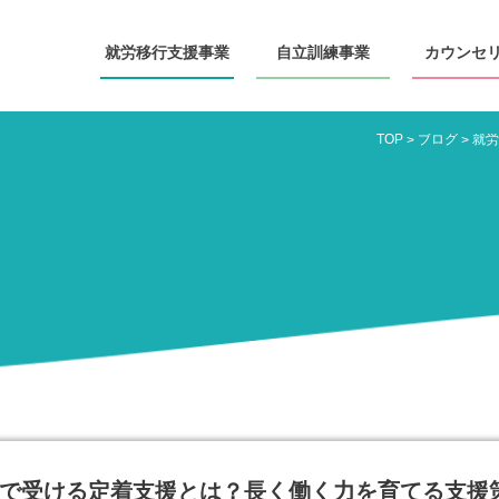
就労移行
支援事業
自立訓練
事業
カウンセ
TOP
ブログ
>
>
で受ける定着支援とは？長く働く力を育てる支援