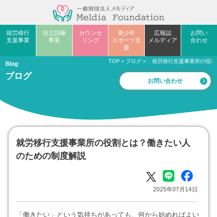
就労移行
自立訓練
カウンセ
青少年
広報誌
お問い
支援事業
事業
リング
スポーツ支
メルディア
合わせ
援
TOP
>
ブログ
>
就労移行支援事業所の役割
Blog
ブログ
お問い合わせ
就労移行支援事業所の役割とは？働きたい人
のための制度解説
2025年07月14日
「働きたい」という気持ちがあっても、何から始めればよい