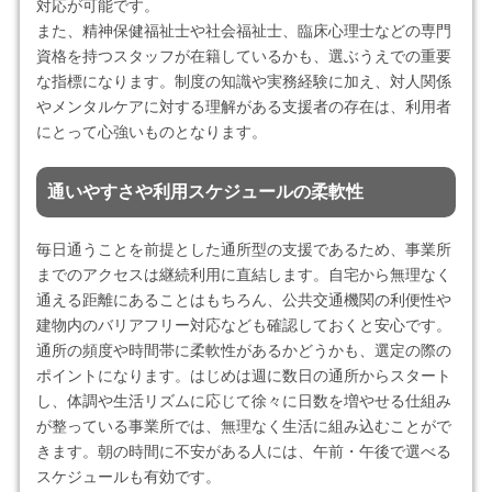
対応が可能です。
また、精神保健福祉士や社会福祉士、臨床心理士などの専門
資格を持つスタッフが在籍しているかも、選ぶうえでの重要
な指標になります。制度の知識や実務経験に加え、対人関係
やメンタルケアに対する理解がある支援者の存在は、利用者
にとって心強いものとなります。
通いやすさや利用スケジュールの柔軟性
毎日通うことを前提とした通所型の支援であるため、事業所
までのアクセスは継続利用に直結します。自宅から無理なく
通える距離にあることはもちろん、公共交通機関の利便性や
建物内のバリアフリー対応なども確認しておくと安心です。
通所の頻度や時間帯に柔軟性があるかどうかも、選定の際の
ポイントになります。はじめは週に数日の通所からスタート
し、体調や生活リズムに応じて徐々に日数を増やせる仕組み
が整っている事業所では、無理なく生活に組み込むことがで
きます。朝の時間に不安がある人には、午前・午後で選べる
スケジュールも有効です。