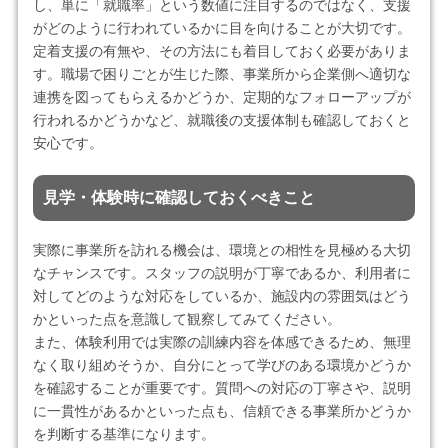
し、単に「就職率」という数値に注目するのではなく、支援
がどのように行われているかに目を向けることが大切です。
定着支援の有無や、その方法にも着目しておく必要がありま
す。職場で困りごとが生じた際、事業所から企業側へ適切な
連携を図ってもらえるかどうか、定期的なフォローアップが
行われるかどうかなど、就職後の支援体制も確認しておくと
安心です。
見学・体験時に確認しておくべきこと
実際に事業所を訪れる機会は、環境との相性を見極める大切
なチャンスです。スタッフの説明が丁寧であるか、利用者に
対してどのような対応をしているか、施設内の雰囲気はどう
かといった点を意識して観察してみてください。
また、体験利用では実際の訓練内容を体感できるため、無理
なく取り組めそうか、自分にとって学びのある環境かどうか
を確認することが重要です。質問への対応の丁寧さや、説明
に一貫性があるかといった点も、信頼できる事業所かどうか
を判断する基準になります。