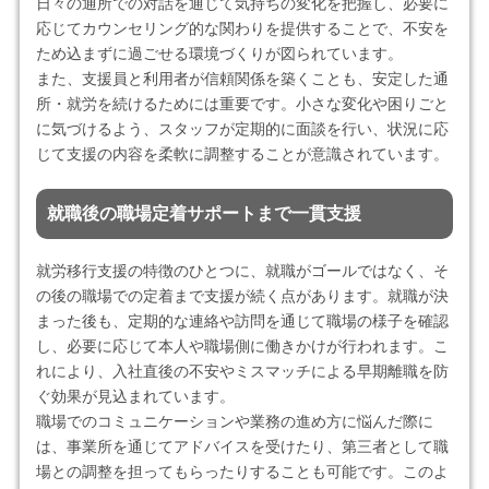
日々の通所での対話を通じて気持ちの変化を把握し、必要に
応じてカウンセリング的な関わりを提供することで、不安を
ため込まずに過ごせる環境づくりが図られています。
また、支援員と利用者が信頼関係を築くことも、安定した通
所・就労を続けるためには重要です。小さな変化や困りごと
に気づけるよう、スタッフが定期的に面談を行い、状況に応
じて支援の内容を柔軟に調整することが意識されています。
就職後の職場定着サポートまで一貫支援
就労移行支援の特徴のひとつに、就職がゴールではなく、そ
の後の職場での定着まで支援が続く点があります。就職が決
まった後も、定期的な連絡や訪問を通じて職場の様子を確認
し、必要に応じて本人や職場側に働きかけが行われます。こ
れにより、入社直後の不安やミスマッチによる早期離職を防
ぐ効果が見込まれています。
職場でのコミュニケーションや業務の進め方に悩んだ際に
は、事業所を通じてアドバイスを受けたり、第三者として職
場との調整を担ってもらったりすることも可能です。このよ