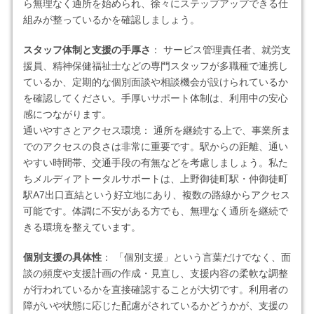
ら無理なく通所を始められ、徐々にステップアップできる仕
組みが整っているかを確認しましょう。
スタッフ体制と支援の手厚さ
： サービス管理責任者、就労支
援員、精神保健福祉士などの専門スタッフが多職種で連携し
ているか、定期的な個別面談や相談機会が設けられているか
を確認してください。手厚いサポート体制は、利用中の安心
感につながります。
通いやすさとアクセス環境： 通所を継続する上で、事業所ま
でのアクセスの良さは非常に重要です。駅からの距離、通い
やすい時間帯、交通手段の有無などを考慮しましょう。私た
ちメルディアトータルサポートは、上野御徒町駅・仲御徒町
駅A7出口直結という好立地にあり、複数の路線からアクセス
可能です。体調に不安がある方でも、無理なく通所を継続で
きる環境を整えています。
個別支援の具体性
： 「個別支援」という言葉だけでなく、面
談の頻度や支援計画の作成・見直し、支援内容の柔軟な調整
が行われているかを直接確認することが大切です。利用者の
障がいや状態に応じた配慮がされているかどうかが、支援の