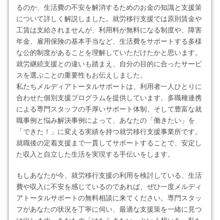
るのか、生活費の不安を解消するためのお金の知識と支援策
について詳しく解説しました。就労移行支援では原則賃金や
工賃は支給されませんが、利用料が無料になる制度や、障害
年金、雇用保険の基本手当など、生活費をサポートする多様
な公的制度があることを理解していただけたかと思います。
就労継続支援との違いも踏まえ、自分の目的に合ったサービ
スを選ぶことの重要性もお伝えしました。
私たちメルディアトータルサポートは、利用者一人ひとりに
合わせた個別支援プログラムを提供しています。多職種連携
による専門スタッフの手厚いサポート体制、そして豊富な就
職事例と悩み解決事例によって、あなたの「働きたい」を
「できた！」に変える実績を持つ就労移行支援事業所です。
就職後の定着支援まで一貫してサポートすることで、安定し
た収入と自立した生活を実現する手伝いをします。
もしあなたが今、就労移行支援の利用を検討している、生活
費や収入に不安を感じているのであれば、ぜひ一度メルディ
アトータルサポートの無料相談に来てください。専門スタッ
フがあなたの状況を丁寧に伺い、最適な支援策を一緒に見つ