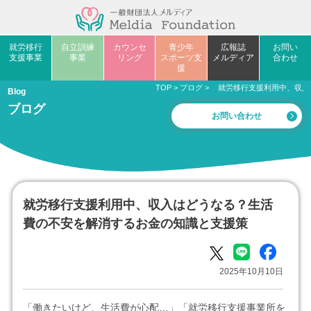
就労移行
自立訓練
カウンセ
青少年
広報誌
お問い
支援事業
事業
リング
スポーツ支
メルディア
合わせ
援
TOP
>
ブログ
>
就労移行支援利用中、収入
Blog
ブログ
お問い合わせ
就労移行支援利用中、収入はどうなる？生活
費の不安を解消するお金の知識と支援策
2025年10月10日
「働きたいけど、生活費が心配…」「就労移行支援事業所を