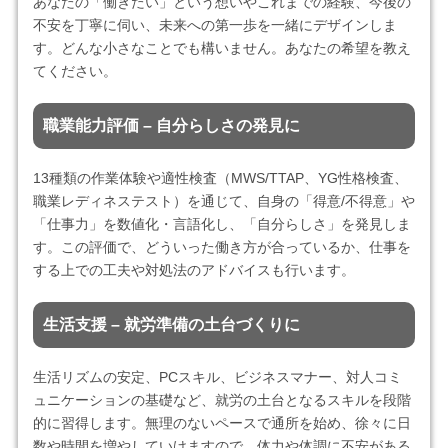
あなたの「働きたい」という想いやこれまでの経験、今後の
不安を丁寧に伺い、未来への第一歩を一緒にデザインしま
す。どんな小さなことでも構いません。あなたの希望を教え
てください。
職業能力評価 – 自分らしさの発見に
13種類の作業体験や適性検査（MWS/TTAP、YG性格検査、
職業レディネステスト）を通じて、自身の「得意/不得意」や
「仕事力」を数値化・言語化し、「自分らしさ」を発見しま
す。この評価で、どういった働き方が合っているか、仕事を
する上での工夫や対処法のアドバイスも行います。
生活支援 – 就労準備の土台づくりに
生活リズムの安定、PCスキル、ビジネスマナー、対人コミ
ュニケーションの基礎など、就労の土台となるスキルを段階
的に習得します。無理のないペースで通所を始め、徐々に日
数や時間を増やしていけますので、体力や体調に不安がある