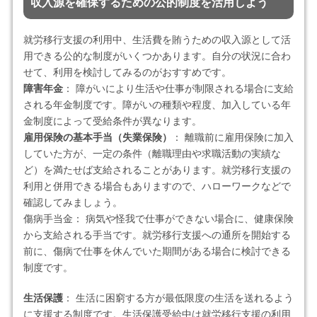
収入源を確保するための公的制度を活用しよう
就労移行支援の利用中、生活費を賄うための収入源として活
用できる公的な制度がいくつかあります。自分の状況に合わ
せて、利用を検討してみるのがおすすめです。
障害年金
： 障がいにより生活や仕事が制限される場合に支給
される年金制度です。障がいの種類や程度、加入している年
金制度によって受給条件が異なります。
雇用保険の基本手当（失業保険）
： 離職前に雇用保険に加入
していた方が、一定の条件（離職理由や求職活動の実績な
ど）を満たせば支給されることがあります。就労移行支援の
利用と併用できる場合もありますので、ハローワークなどで
確認してみましょう。
傷病手当金： 病気や怪我で仕事ができない場合に、健康保険
から支給される手当です。就労移行支援への通所を開始する
前に、傷病で仕事を休んでいた期間がある場合に検討できる
制度です。
生活保護
： 生活に困窮する方が最低限度の生活を送れるよう
に支援する制度です。生活保護受給中は就労移行支援の利用