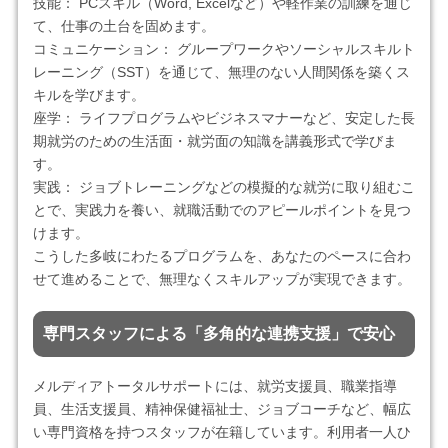
技能： PCスキル（Word, Excelなど）や軽作業の訓練を通じ
て、仕事の土台を固めます。
コミュニケーション： グループワークやソーシャルスキルト
レーニング（SST）を通じて、無理のない人間関係を築くス
キルを学びます。
座学： ライフプログラムやビジネスマナーなど、安定した長
期就労のための生活面・就労面の知識を講義形式で学びま
す。
実践： ジョブトレーニングなどの模擬的な就労に取り組むこ
とで、実践力を養い、就職活動でのアピールポイントを見つ
けます。
こうした多岐にわたるプログラムを、あなたのペースに合わ
せて進めることで、無理なくスキルアップが実現できます。
専門スタッフによる「多角的な連携支援」で安心
メルディアトータルサポートには、就労支援員、職業指導
員、生活支援員、精神保健福祉士、ジョブコーチなど、幅広
い専門資格を持つスタッフが在籍しています。利用者一人ひ