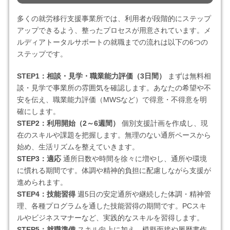
多くの就労移行支援事業所では、利用者が段階的にステップ
アップできるよう、整ったプロセスが用意されています。メ
ルディアトータルサポートの就職までの流れは以下の6つの
ステップです。
STEP1：相談・見学・職業能力評価（3日間）
まずは無料相
談・見学で事業所の雰囲気を確認します。あなたの希望や不
安を伝え、職業能力評価（MWSなど）で得意・不得意を明
確にします。
STEP2：利用開始（2～6週間）
個別支援計画を作成し、現
在のスキルや課題を把握します。無理のない通所ペースから
始め、生活リズムを整えていきます。
STEP3：適応
通所日数や時間を徐々に増やし、通所や環境
に慣れる期間です。体調や精神的負担に配慮しながら支援が
進められます。
STEP4：技能習得
週5日の安定通所や継続した体調・精神管
理、各種プログラムを通した技能習得の期間です。PCスキ
ルやビジネスマナーなど、実践的なスキルを習得します。
STEP5：就職準備
スキル向上に加え、模擬面接や履歴書作