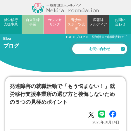
就労移行
自立訓練
カウンセ
青少年
広報誌
お問い
支援事業
事業
リング
スポーツ支
メルディア
合わせ
援
TOP
>
ブログ
>
発達障害の就職活動で「も
Blog
ブログ
お問い合わせ
発達障害の就職活動で「もう悩まない！」就
労移行支援事業所の選び方と後悔しないため
の５つの見極めポイント
2025年10月14日