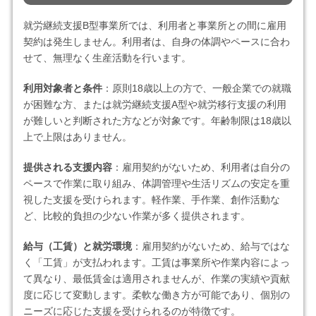
就労継続支援B型事業所では、利用者と事業所との間に雇用
契約は発生しません。利用者は、自身の体調やペースに合わ
せて、無理なく生産活動を行います。
利用対象者と条件
：原則18歳以上の方で、一般企業での就職
が困難な方、または就労継続支援A型や就労移行支援の利用
が難しいと判断された方などが対象です。年齢制限は18歳以
上で上限はありません。
提供される支援内容
：雇用契約がないため、利用者は自分の
ペースで作業に取り組み、体調管理や生活リズムの安定を重
視した支援を受けられます。軽作業、手作業、創作活動な
ど、比較的負担の少ない作業が多く提供されます。
給与（工賃）と就労環境
：雇用契約がないため、給与ではな
く「工賃」が支払われます。工賃は事業所や作業内容によっ
て異なり、最低賃金は適用されませんが、作業の実績や貢献
度に応じて変動します。柔軟な働き方が可能であり、個別の
ニーズに応じた支援を受けられるのが特徴です。