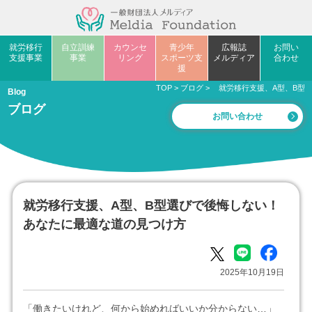
就労移行
自立訓練
カウンセ
青少年
広報誌
お問い
支援事業
事業
リング
スポーツ支
メルディア
合わせ
援
TOP
>
ブログ
>
就労移行支援、A型、B型
Blog
ブログ
お問い合わせ
就労移行支援、A型、B型選びで後悔しない！
あなたに最適な道の見つけ方
2025年10月19日
「働きたいけれど、何から始めればいいか分からない…」