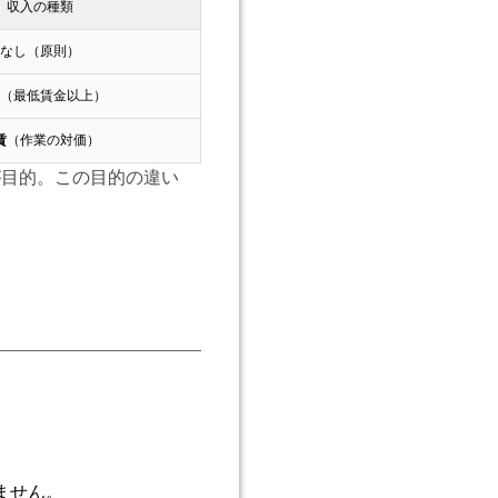
収入の種類
なし（原則）
（最低賃金以上）
賃
（作業の対価）
が目的。この目的の違い
。
ません。