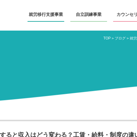
就労移行
支援事業
自立訓練
事業
カウンセ
TOP
ブログ
>
>
すると収入はどう変わる？工賃・給料・制度の違