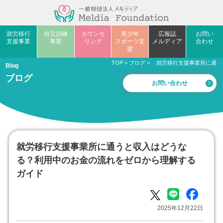
就労移行
自立訓練
カウンセ
青少年
広報誌
お問い
支援事業
事業
リング
スポーツ支
メルディア
合わせ
援
TOP
>
ブログ
>
就労移行支援事業所に通う
Blog
ブログ
お問い合わせ
就労移行支援事業所に通うと収入はどうな
る？利用中のお金の流れをゼロから理解する
ガイド
2025年12月22日