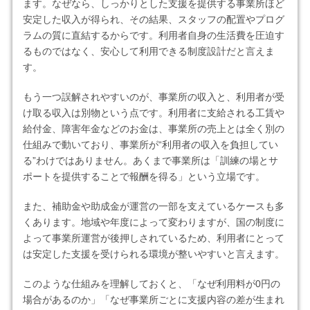
ます。なぜなら、しっかりとした支援を提供する事業所ほど
安定した収入が得られ、その結果、スタッフの配置やプログ
ラムの質に直結するからです。利用者自身の生活費を圧迫す
るものではなく、安心して利用できる制度設計だと言えま
す。
もう一つ誤解されやすいのが、事業所の収入と、利用者が受
け取る収入は別物という点です。利用者に支給される工賃や
給付金、障害年金などのお金は、事業所の売上とは全く別の
仕組みで動いており、事業所が“利用者の収入を負担してい
る”わけではありません。あくまで事業所は「訓練の場とサ
ポートを提供することで報酬を得る」という立場です。
また、補助金や助成金が運営の一部を支えているケースも多
くあります。地域や年度によって変わりますが、国の制度に
よって事業所運営が後押しされているため、利用者にとって
は安定した支援を受けられる環境が整いやすいと言えます。
このような仕組みを理解しておくと、「なぜ利用料が0円の
場合があるのか」「なぜ事業所ごとに支援内容の差が生まれ