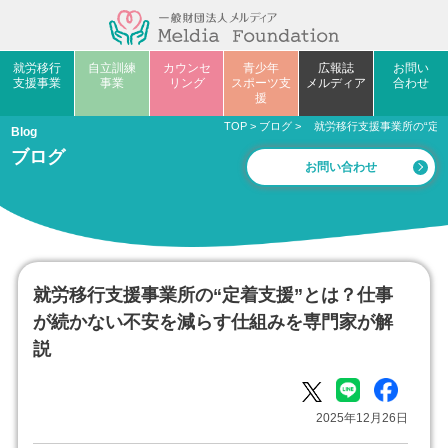
就労移行
自立訓練
カウンセ
青少年
広報誌
お問い
支援事業
事業
リング
スポーツ支
メルディア
合わせ
援
TOP
>
ブログ
>
就労移行支援事業所の“定
Blog
ブログ
お問い合わせ
就労移行支援事業所の“定着支援”とは？仕事
が続かない不安を減らす仕組みを専門家が解
説
2025年12月26日