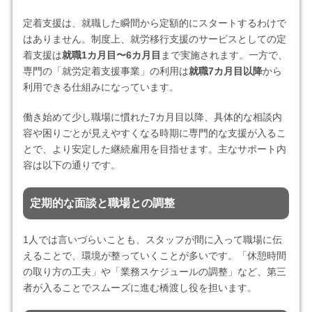
定着支援は、就職した瞬間から定額的にスタートするわけで
はありません。制度上、就労移行支援のサービスとしての定
着支援は
就職1カ月目〜6カ月目
まで実施されます。一方で、
専門の「就労定着支援事業」の利用は
就職7カ月目以降
から
利用できる仕組みになっています。
働き始めて少し職場に慣れた7カ月目以降、具体的な相談内
容や困りごとが見えやすくなる時期に専門的な支援が入るこ
とで、より安定した継続雇用を目指せます。主なサポート内
容は以下の通りです。
定期的な面談と職場との調整
1人では言いづらいことも、スタッフが間に入って職場に伝
えることで、環境が整っていくことが多いです。「休憩時間
の取り方の工夫」や「業務スケジュールの調整」など、第三
者が入ることでスムーズに進む橋渡し役を担います。