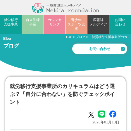
就労移行
自立訓練
カウンセ
青少年
広報誌
お問い
支援事業
事業
リング
スポーツ支
メルディア
合わせ
援
TOP
>
ブログ
>
就労移行支援事業所のカリ
Blog
ブログ
お問い合わせ
就労移行支援事業所のカリキュラムはどう選
ぶ？「自分に合わない」を防ぐチェックポイ
ント
2026年01月13日