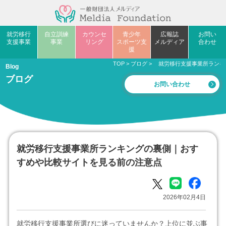
就労移行
自立訓練
カウンセ
青少年
広報誌
お問い
支援事業
事業
リング
スポーツ支
メルディア
合わせ
援
TOP
>
ブログ
>
就労移行支援事業所ランキ
Blog
ブログ
お問い合わせ
就労移行支援事業所ランキングの裏側｜おす
すめや比較サイトを見る前の注意点
2026年02月4日
就労移行支援事業所選びに迷っていませんか？上位に並ぶ事