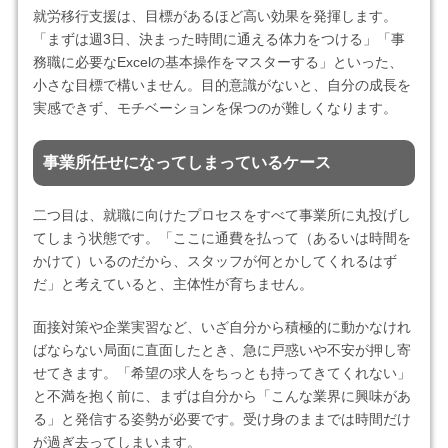
就労移行支援は、目標があるほど高い効果を発揮します。
「まずは週3日、決まった時間に通える体力をつける」「事
務職に必要なExcelの基本操作をマスターする」といった、
小さな目標で構いません。目的意識がないと、自分の成長を
実感できず、モチベーションを保つのが難しくなります。
事業所任せになってしまっているケース
二つ目は、就職に向けたプロセスをすべて事業所に丸投げし
てしまう状態です。「ここに通費を払って（あるいは時間を
かけて）いるのだから、スタッフが何とかしてくれるはず
だ」と考えていると、主体性が育ちません。
面接対策や企業実習など、いざ自分から積極的に動かなけれ
ばならない局面に直面したとき、急に戸惑いや不安が押し寄
せてきます。「希望の求人をちっとも持ってきてくれない」
と不満を抱く前に、まずは自分から「こんな業界に興味があ
る」と発信する姿勢が必要です。受け身のままでは時間だけ
が過ぎ去ってしまいます。