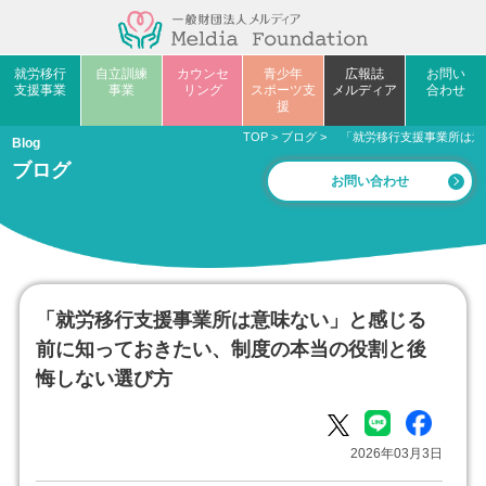
就労移行
自立訓練
カウンセ
青少年
広報誌
お問い
支援事業
事業
リング
スポーツ支
メルディア
合わせ
援
TOP
>
ブログ
>
「就労移行支援事業所は意
Blog
ブログ
お問い合わせ
「就労移行支援事業所は意味ない」と感じる
前に知っておきたい、制度の本当の役割と後
悔しない選び方
2026年03月3日