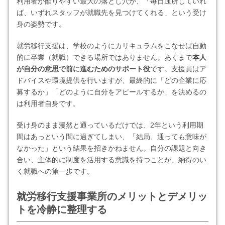
利用者が陥りやすい最大の落とし穴が、「毎日通所していれ
ば、いずれスタッフが就職先を見つけてくれる」という受け
身の姿勢です。
就労移行支援は、学校のようにカリキュラムをこなせば自動
的に卒業（就職）できる場所ではありません。あくまで
本人
が自分の意思で前に進むためのサポート役
です。支援員はア
ドバイスや環境提供を行いますが、最終的に「どの企業に応
募するか」「どのように自分をアピールするか」を決めるの
は利用者自身です。
受け身のまま漫然と通っているだけでは、2年という利用期
間はあっという間に過ぎてしまい、「結局、通っても意味が
なかった」という結果を招きかねません。自分の課題と向き
合い、主体的に制度を活用する意識を持つことが、納得のい
く就職への第一歩です。
就労移行支援事業所のメリットとデメリッ
トを冷静に整理する