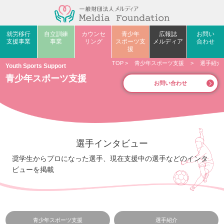
就労移行
自立訓練
カウンセ
青少年
広報誌
お問い
支援事業
事業
リング
スポーツ支
メルディア
合わせ
援
TOP
>
青少年スポーツ支援
>
選手紹介
Youth Sports Support
青少年スポーツ支援
お問い合わせ
選手インタビュー
奨学生からプロになった選手、現在支援中の選手などのインタ
ビューを掲載
青少年スポーツ支援
選手紹介