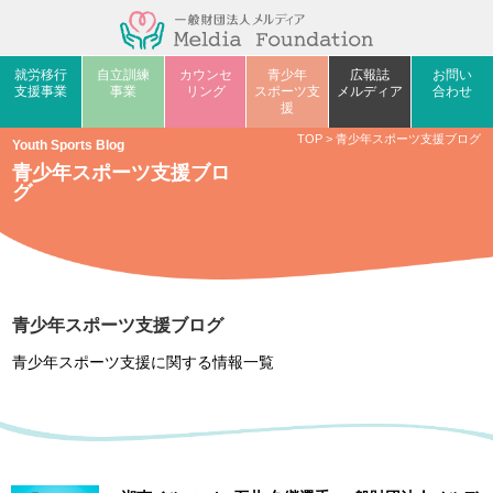
就労移行
自立訓練
カウンセ
青少年
広報誌
お問い
支援事業
事業
リング
スポーツ支
メルディア
合わせ
援
TOP
>
青少年スポーツ支援ブログ
Youth Sports Blog
青少年スポーツ支援ブロ
グ
青少年スポーツ支援ブログ
青少年スポーツ支援に関する情報一覧