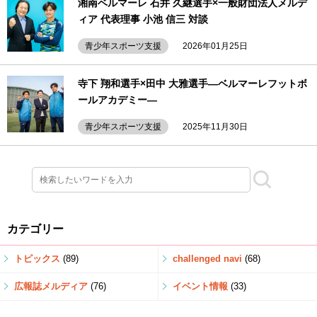
湘南ベルマーレ 石井 久継選手×一般財団法人メルデ
ィア 代表理事 小池 信三 対談
青少年スポーツ支援
2026年01月25日
寺下 翔和選手×田中 大雅選手―ベルマーレフットボ
ールアカデミー―
青少年スポーツ支援
2025年11月30日
カテゴリー
トピックス
(89)
challenged navi
(68)
広報誌メルディア
(76)
イベント情報
(33)