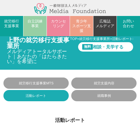
就労移行
自立訓練
カウンセ
青少年
広報誌
お問い
支援事業
事業
リング
スポーツ支
メルディア
合わせ
援
上野の就労移行支援事
TOP
>
就労移行支援事業所
>
活動レポート
>
完
業所
相談・見学する
無料
メルディアトータルサポー
ト｜あなたの「はたらきた
い」を希望に
就労移行支援事業MTS
就労支援内容
活動レポート
就職事例
活動レポート