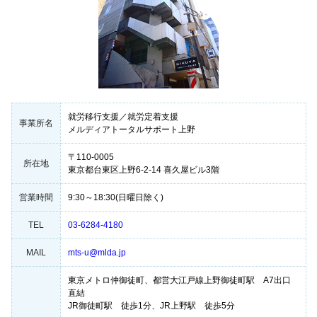
就労移行支援／就労定着支援
事業所名
メルディアトータルサポート上野
〒110-0005
所在地
東京都台東区上野6-2-14 喜久屋ビル3階
営業時間
9:30～18:30(日曜日除く)
TEL
03-6284-4180
MAIL
mts-u@mlda.jp
東京メトロ仲御徒町、都営大江戸線上野御徒町駅 A7出口
直結
JR御徒町駅 徒歩1分、JR上野駅 徒歩5分