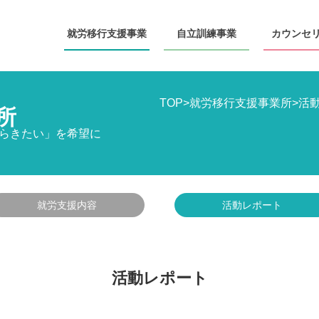
就労移行
支援事業
自立訓練
事業
カウンセ
TOP
>
就労移行支援事業所
>
活
所
らきたい」を希望に
就労支援内容
活動レポート
活動レポート