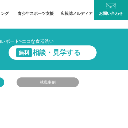
リング
青少年
スポーツ支援
広報誌
メルディア
お問い
合わせ
動レポート
>
エコな食器洗い
相談・見学する
無料
就職事例