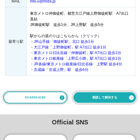
MAIL
mts-u@mlda.jp
東京メトロ仲御徒町、都営大江戸線上野御徒町駅 A7出口
直結
JR御徒町駅 徒歩1分、JR上野駅 徒歩5分
駅からの道のりはこちらから（クリック）
最寄り駅
・
JR山手線「御徒町駅」北口 徒歩1分
・
大江戸線「上野御徒町」駅 A7出口 徒歩1分
・
東京メトロ日比谷線「仲御徒町」駅 A7出口 徒歩1分
・
東京メトロ銀座線「上野広小路」駅 A7出口 徒歩1分
・
JR各線/東京メトロ銀座線/日比谷線 上野駅 徒歩4分
・
京成線「京成上野」駅 徒歩6分
03-6284-4180
相談して解決する
Official SNS