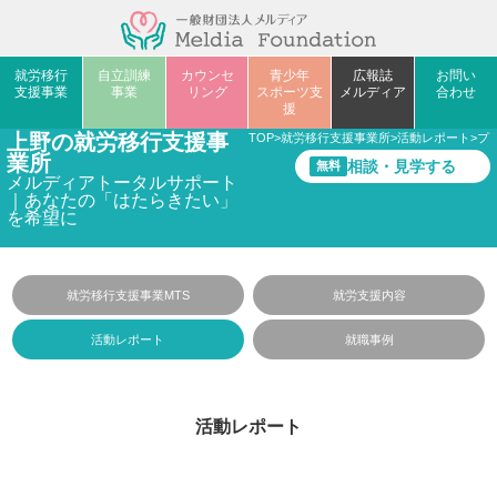
就労移行
自立訓練
カウンセ
青少年
広報誌
お問い
支援事業
事業
リング
スポーツ支
メルディア
合わせ
援
上野の就労移行支援事
TOP
>
就労移行支援事業所
>
活動レポート
>
プ
業所
相談・見学する
無料
メルディアトータルサポート
｜あなたの「はたらきたい」
を希望に
就労移行支援事業MTS
就労支援内容
活動レポート
就職事例
活動レポート