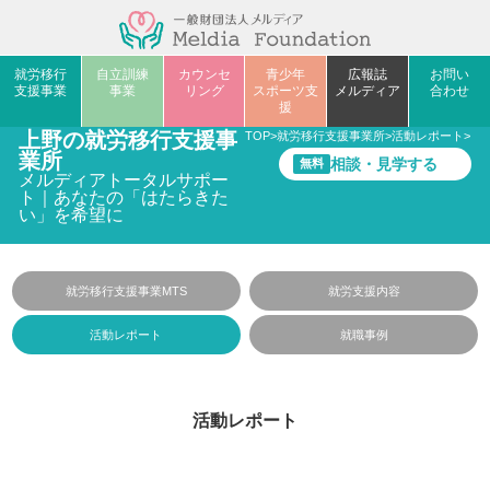
就労移行
自立訓練
カウンセ
青少年
広報誌
お問い
支援事業
事業
リング
スポーツ支
メルディア
合わせ
援
上野の就労移行支援事
TOP
>
就労移行支援事業所
>
活動レポート
>
【
業所
相談・見学する
無料
メルディアトータルサポー
ト｜あなたの「はたらきた
い」を希望に
就労移行支援事業MTS
就労支援内容
活動レポート
就職事例
活動レポート