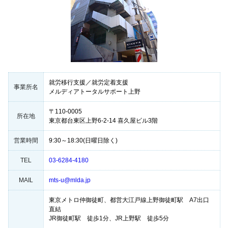
就労移行支援／就労定着支援
事業所名
メルディアトータルサポート上野
〒110-0005
所在地
東京都台東区上野6-2-14 喜久屋ビル3階
営業時間
9:30～18:30(日曜日除く)
TEL
03-6284-4180
MAIL
mts-u@mlda.jp
東京メトロ仲御徒町、都営大江戸線上野御徒町駅 A7出口
直結
JR御徒町駅 徒歩1分、JR上野駅 徒歩5分