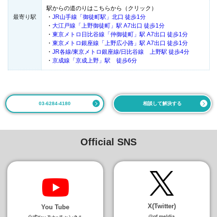
駅からの道のりはこちらから（クリック）
最寄り駅
・
JR山手線「御徒町駅」北口 徒歩1分
・
大江戸線「上野御徒町」駅 A7出口 徒歩1分
・
東京メトロ日比谷線「仲御徒町」駅 A7出口 徒歩1分
・
東京メトロ銀座線「上野広小路」駅 A7出口 徒歩1分
・
JR各線/東京メトロ銀座線/日比谷線 上野駅 徒歩4分
・
京成線「京成上野」駅 徒歩6分
03-6284-4180
相談して解決する
Official SNS
X(Twitter)
You Tube
@gf.meldia