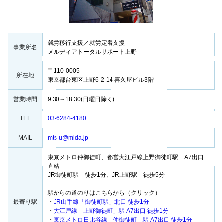
就労移行支援／就労定着支援
事業所名
メルディアトータルサポート上野
〒110-0005
所在地
東京都台東区上野6-2-14 喜久屋ビル3階
営業時間
9:30～18:30(日曜日除く)
TEL
03-6284-4180
MAIL
mts-u@mlda.jp
東京メトロ仲御徒町、都営大江戸線上野御徒町駅 A7出口
直結
JR御徒町駅 徒歩1分、JR上野駅 徒歩5分
駅からの道のりはこちらから（クリック）
最寄り駅
・
JR山手線「御徒町駅」北口 徒歩1分
・
大江戸線「上野御徒町」駅 A7出口 徒歩1分
・
東京メトロ日比谷線「仲御徒町」駅 A7出口 徒歩1分