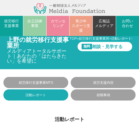
就労移行
自立訓練
カウンセ
青少年
広報誌
お問い
支援事業
事業
リング
スポーツ支
メルディア
合わせ
援
上野の就労移行支援事
TOP
>
就労移行支援事業所
>
活動レポート
>
SA
業所
相談・見学する
無料
メルディアトータルサポー
ト｜あなたの「はたらきた
い」を希望に
就労移行支援事業MTS
就労支援内容
活動レポート
就職事例
活動レポート