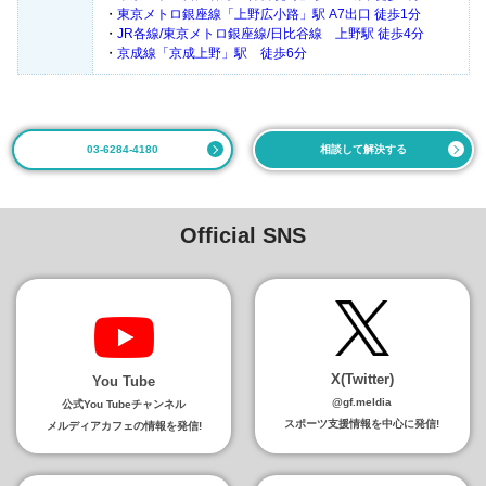
・
東京メトロ銀座線「上野広小路」駅 A7出口 徒歩1分
・
JR各線/東京メトロ銀座線/日比谷線 上野駅 徒歩4分
・
京成線「京成上野」駅 徒歩6分
03-6284-4180
相談して解決する
Official SNS
X(Twitter)
You Tube
@gf.meldia
公式You Tubeチャンネル
スポーツ支援情報を中心に発信!
メルディアカフェの情報を発信!