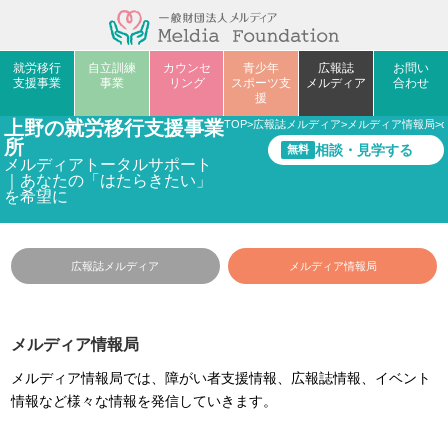
就労移行
自立訓練
カウンセ
青少年
広報誌
お問い
支援事業
事業
リング
スポーツ支
メルディア
合わせ
援
上野の就労移行支援事業
TOP
>
広報誌メルディア
>
メルディア情報局
>
c
所
相談・見学する
無料
メルディアトータルサポート
｜あなたの「はたらきたい」
を希望に
広報誌メルディア
メルディア情報局
メルディア情報局
メルディア情報局では、障がい者支援情報、広報誌情報、イベント
情報など様々な情報を発信していきます。