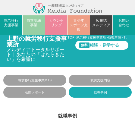
就労移行
自立訓練
カウンセ
青少年
広報誌
お問い
支援事業
事業
リング
スポーツ支
メルディア
合わせ
援
上野の就労移行支援事
TOP
>
就労移行支援事業所
>
就職事例
>
Ｔ.Ｉさ
業所
相談・見学する
無料
メルディアトータルサポー
ト｜あなたの「はたらきた
い」を希望に
就労移行支援事業MTS
就労支援内容
活動レポート
就職事例
就職事例