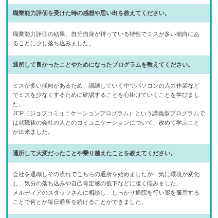
職業能力評価を受けた時の感想や思い出を教えてください。
職業能力評価の結果、自分自身が持っている特性でミスが多い傾向にあ
ることに少し落ち込みました。
通所して良かったことやためになったプログラムを教えてください。
ミスが多い傾向があるため、訓練していく中でパソコンの入力作業など
でミスを少なくするために確認することを心掛けていくことを学びまし
た。
JCP（ジョブコミュニケーションプログラム）という講義型プログラムで
は就職後の会社の人とのコミュニケーションについて、改めて学ぶこと
が出来ました。
通所して大変だったことや乗り越えたことを教えてください。
会社を退職しその流れでこちらの通所を始めましたが一気に環境が変化
し、気分の落ち込みや自己肯定感の低下などに凄く悩みました。
メルディアのスタッフさんに相談し、しっかり通院を行い薬を服用する
ことで何とか毎日通所を続けることができました。