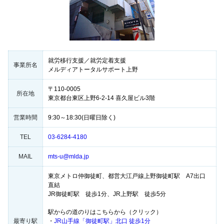
就労移行支援／就労定着支援
事業所名
メルディアトータルサポート上野
〒110-0005
所在地
東京都台東区上野6-2-14 喜久屋ビル3階
営業時間
9:30～18:30(日曜日除く)
TEL
03-6284-4180
MAIL
mts-u@mlda.jp
東京メトロ仲御徒町、都営大江戸線上野御徒町駅 A7出口
直結
JR御徒町駅 徒歩1分、JR上野駅 徒歩5分
駅からの道のりはこちらから（クリック）
最寄り駅
・
JR山手線「御徒町駅」北口 徒歩1分