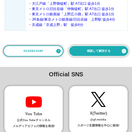
・
大江戸線「上野御徒町」駅 A7出口 徒歩1分
・
東京メトロ日比谷線「仲御徒町」駅 A7出口 徒歩1分
・
東京メトロ銀座線「上野広小路」駅 A7出口 徒歩1分
・
JR各線/東京メトロ銀座線/日比谷線 上野駅 徒歩4分
・
京成線「京成上野」駅 徒歩6分
03-6284-4180
相談して解決する
Official SNS
X(Twitter)
You Tube
@gf.meldia
公式You Tubeチャンネル
スポーツ支援情報を中心に発信!
メルディアカフェの情報を発信!