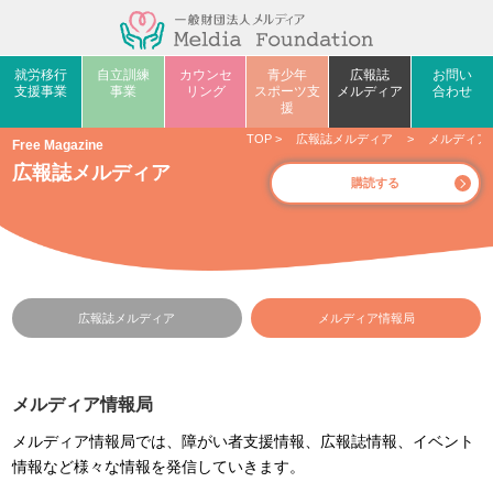
就労移行
自立訓練
カウンセ
青少年
広報誌
お問い
支援事業
事業
リング
スポーツ支
メルディア
合わせ
援
TOP
>
広報誌メルディア
>
メルディア
Free Magazine
広報誌メルディア
購読する
広報誌メルディア
メルディア情報局
メルディア情報局
メルディア情報局では、障がい者支援情報、広報誌情報、イベント
情報など様々な情報を発信していきます。