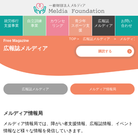
就労移行
自立訓練
カウンセ
青少年
広報誌
お問い
支援事業
事業
リング
スポーツ支
メルディア
合わせ
援
TOP
>
広報誌メルディア
>
メルディア
Free Magazine
広報誌メルディア
購読する
広報誌メルディア
メルディア情報局
メルディア情報局
メルディア情報局では、障がい者支援情報、広報誌情報、イベント
情報など様々な情報を発信していきます。