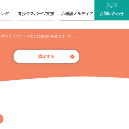
リング
青少年
スポーツ支援
広報誌
メルディア
お問い
合わせ
報局
トピックス
>
>
周りに頼る術を身に付けて、 心の向こう側にあるポジティブな気持ちを見つけてほしい
購読する