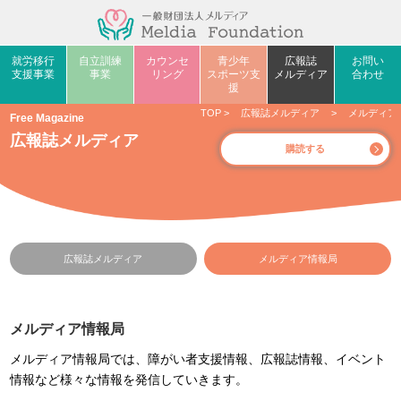
就労移行
自立訓練
カウンセ
青少年
広報誌
お問い
支援事業
事業
リング
スポーツ支
メルディア
合わせ
援
TOP
>
広報誌メルディア
>
メルディア
Free Magazine
広報誌メルディア
購読する
広報誌メルディア
メルディア情報局
メルディア情報局
メルディア情報局では、障がい者支援情報、広報誌情報、イベント
情報など様々な情報を発信していきます。