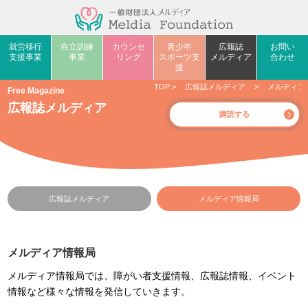
就労移行
自立訓練
カウンセ
青少年
広報誌
お問い
支援事業
事業
リング
スポーツ支
メルディア
合わせ
援
TOP
>
広報誌メルディア
>
メルディア
Free Magazine
広報誌メルディア
購読する
広報誌メルディア
メルディア情報局
メルディア情報局
メルディア情報局では、障がい者支援情報、広報誌情報、イベント
情報など様々な情報を発信していきます。