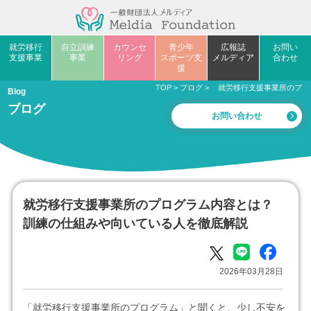
就労移行
自立訓練
カウンセ
青少年
広報誌
お問い
支援事業
事業
リング
スポーツ支
メルディア
合わせ
援
TOP
>
ブログ
>
就労移行支援事業所のプロ
Blog
ブログ
お問い合わせ
就労移行支援事業所のプログラム内容とは？
訓練の仕組みや向いている人を徹底解説
2026年03月28日
「就労移行支援事業所のプログラム」と聞くと、少し不安を