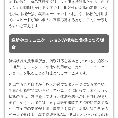
前述の通り、就労移行支援は「長く働き続けるための土台づ
くり」に時間をかける制度です。即効性のある内定獲得だけ
を求める場合は、就職エージェントの利用や、比較的採用ま
でのスピードが早い求人へ直接応募する方が、目的に合致し
やすいと言えます。
通所やコミュニケーションが極端に負担になる場
合
就労移行支援事業所は、個別対応を基本としつつも、施設へ
「通所」し、スタッフや他の利用者と一定の「コミュニケー
ション」を取ることが前提となるサービスです。
外出すること自体が心身への過度なダメージになる場合や、
他者がいる空間にいるだけでパニックに陥ってしまうような
状態の時は、無理をして通うと体調を悪化させる恐れがあり
ます。そうした場合は、まずは医療機関での治療に専念する
か、在宅での支援が手厚い事業所を探す、あるいはご自身の
ペースで働ける「就労継続支援A型・B型」といった別の福祉