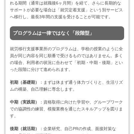
れる期間（通常は就職後6ヶ月間）を経て、さらに長期的な
サポートが必要な場合は「就労定着支援」という別サービス
へ移行し、最長3年間の支援を受けることが可能です。
プログラムは一律ではなく「段階型」
就労移行支援事業所のプログラムは、学校の授業のように全
員が同じ内容を同じ順番で受けるものではありません。多く
の場合、利用者の状況に合わせて「初期・中期・後期」とい
った段階に分けて進められます。
初期（基礎期）
：まずは休まず通う体力づくりと、生活リズ
ムの構築、自己理解に専念します。
中期（実践期）
：資格取得に向けた学習や、グループワーク
での協調性の練習、模擬業務を通じたスキルアップを図りま
す。
後期（就活期）
：企業研究、自己PRの作成、面接対策な