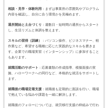
相談・見学・体験利用
：まずは事業所の雰囲気やプログラム
内容を確認し、自分に合う環境かを見極めます。
通所開始と土台づくり
：週数日・短時間の通所からスタート
し、生活リズムと体調を整えます。
スキルの習得（訓練）
：パソコン操作、ビジネスマナー、軽
作業など、希望する職種に応じた実践的なスキルを磨きま
す。企業での職場実習（インターンシップ）に参加すること
もあります。
就職活動のサポート
：応募書類の作成指導、模擬面接の実
施、ハローワークへの同行など、本格的な就活をサポートし
ます。
就職後の職場定着支援
：就職後も定期的に面談を行い、職場
で抱えている悩みや課題を一緒に解決します。
就職後のフォローについては、就労移行支援の枠組みで行わ